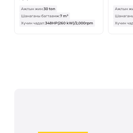
Ажлын жин:
30 ton
Ажлын жи
Шанаганы багтаамж:
7 m³
Шанаганы
Хүчин чадал:
348HP(260 kW)/2,000rpm
Хүчин чад