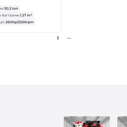
н:
30.2 ton
 багтаамж:
1.27 m³
ал:
260hp/2200rpm
1