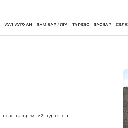
УУЛ УУРХАЙ
ЗАМ БАРИЛГА
ТҮРЭЭС
ЗАСВАР
СЭЛБ
н тоног төхөөрөмжийг түрээслэн