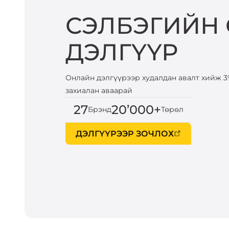
СЭЛБЭГИЙН
ДЭЛГҮҮР
Онлайн дэлгүүрээр худалдан авалт хийж 3
захиалан аваарай
27
20’000+
Брэнд
Төрөл
ДЭЛГҮҮРЭЭР ЗОЧЛОХ