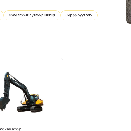
Хөдөлгөөнт бутлуур шигшүүр
Өөрөө буулгагч
кскаватор