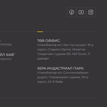
:
ТӨВ ОФФИС:
77777701
Улаанбаатар хот, Хан-Уул дүүрэг, 15-р
хороо, Стадион Оргил, Махатма
Гандигийн гудамж 31/1, NM Tower, 11
ЙЛ ХАЯГ
давхарт
hera.mn
ХЕРА ИНДАСТРИАЛ ПАРК:
Улаанбаатар хот, Сонгинохайрхан
дүүрэг, Тээвэрчдийн гудамж, 20-р
хороо, 24-Б байр