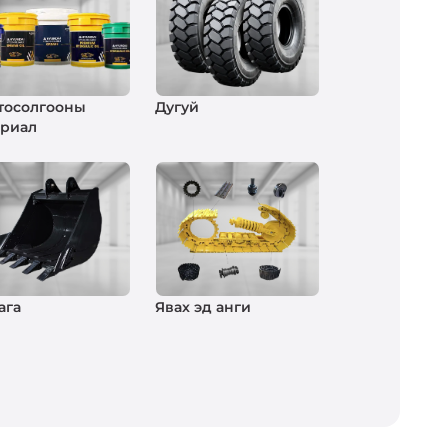
 тосолгооны
Дугуй
ериал
ага
Явах эд анги