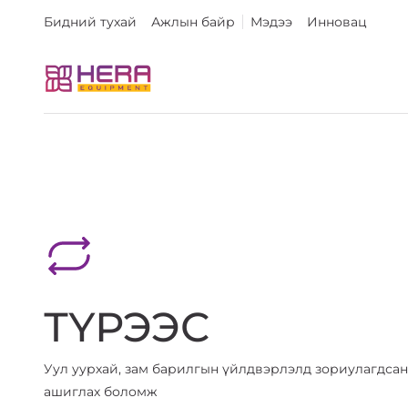
Бидний тухай
Ажлын байр
Мэдээ
Инновац
ТҮРЭЭС
Уул уурхай, зам барилгын үйлдвэрлэлд зориулагдса
ашиглах боломж