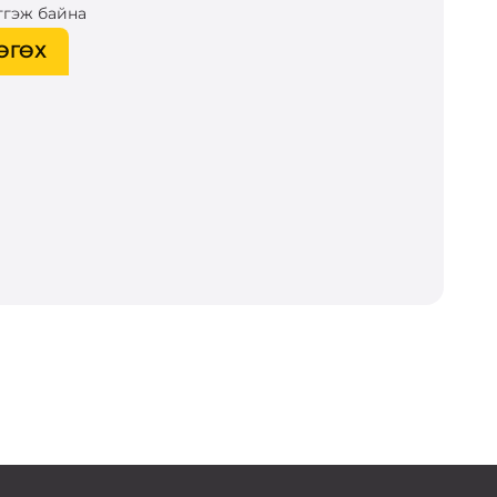
тгэж байна
ӨГӨХ