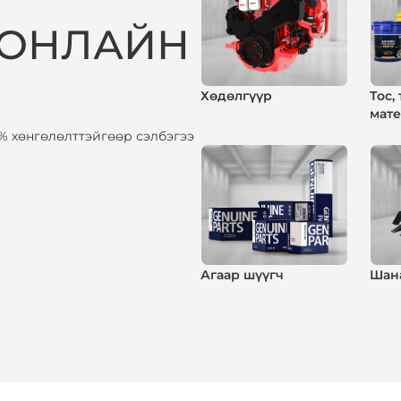
 ОНЛАЙН
Хөдөлгүүр
Тос,
мат
% хөнгөлөлттэйгөөр сэлбэгээ
Агаар шүүгч
Шан