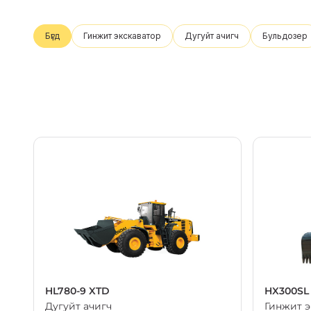
Бүгд
Гинжит экскаватор
Дугуйт ачигч
Бульдозер
HL780-9 XTD
HX300SL
Дугуйт ачигч
Гинжит э