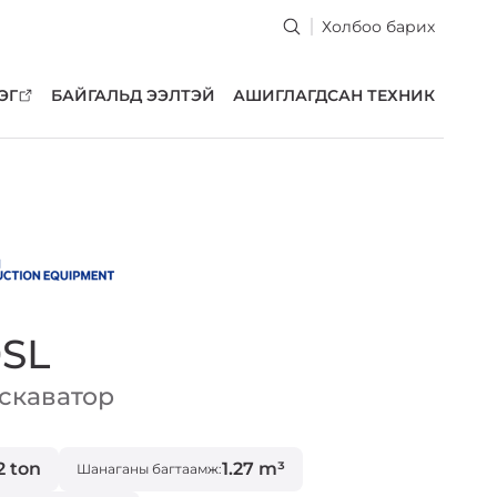
Холбоо барих
ЭГ
БАЙГАЛЬД ЭЭЛТЭЙ
АШИГЛАГДСАН ТЕХНИК
SL
скаватор
2 ton
1.27 m³
Шанаганы багтаамж: