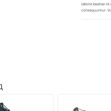
labore beatae id
consequuntur. V
Д