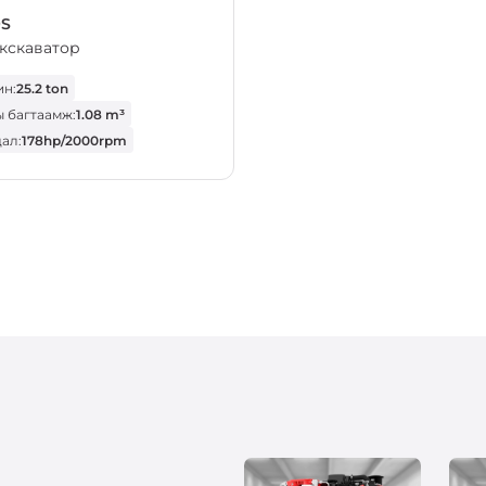
9S
кскаватор
н:
25.2 ton
 багтаамж:
1.08 m³
ал:
178hp/2000rpm