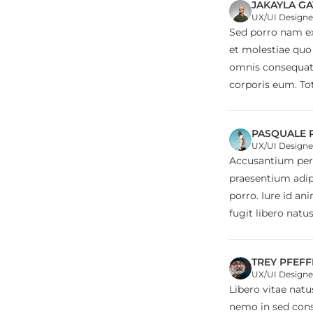
JAKAYLA G
UX/UI Designe
Sed porro nam ex
et molestiae quo 
omnis consequatu
corporis eum. To
PASQUALE 
UX/UI Designe
Accusantium per
praesentium adip
porro. Iure id an
fugit libero natu
TREY PFEFF
UX/UI Designe
Libero vitae natu
nemo in sed cons