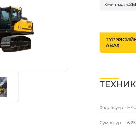
26
Хүчин чадал:
ТҮРЭЭСИЙ
АВАХ
ТЕХНИК
Хөдөлгүүр - HY
Сумны урт - 6.2