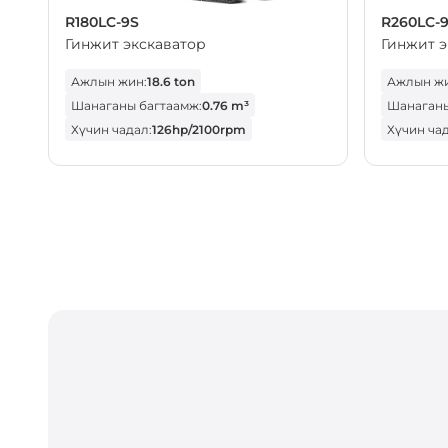
R180LC-9S
R260LC-
Гинжит экскаватор
Гинжит э
Ажлын жин:
18.6 ton
Ажлын жи
Шанаганы багтаамж:
0.76 m³
Шанаганы
Хүчин чадал:
126hp/2100rpm
Хүчин чад