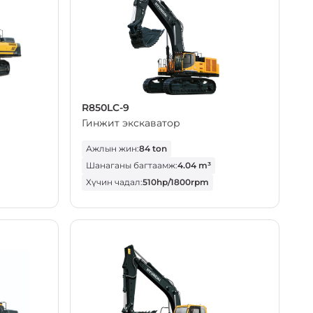
R850LC-9
Гинжит экскаватор
Ажлын жин:
84 ton
Шанаганы багтаамж:
4.04 m³
Хүчин чадал:
510hp/1800rpm