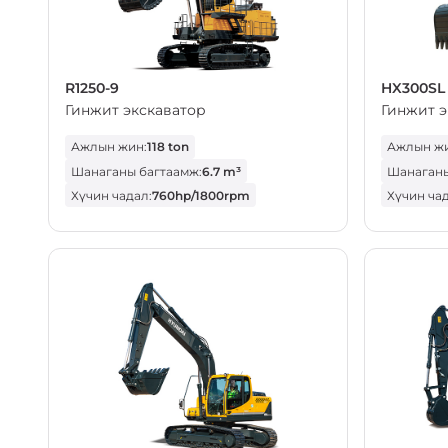
R1250-9
HX300SL
Гинжит экскаватор
Гинжит э
Ажлын жин:
118 ton
Ажлын жи
Шанаганы багтаамж:
6.7 m³
Шанаганы
Хүчин чадал:
760hp/1800rpm
Хүчин чад