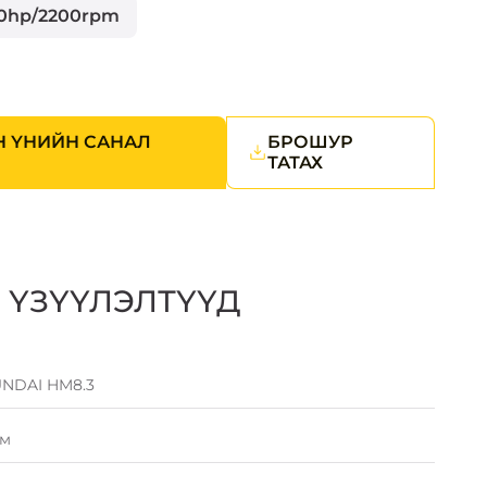
0hp/2200rpm
Н ҮНИЙН САНАЛ
БРОШУР
ТАТАХ
 ҮЗҮҮЛЭЛТҮҮД
UNDAI HM8.3
5м