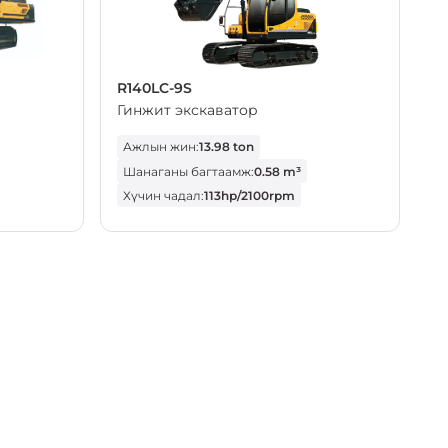
R140LC-9S
Гинжит экскаватор
Ажлын жин:
13.98 ton
Шанаганы багтаамж:
0.58 m³
Хүчин чадал:
113hp/2100rpm