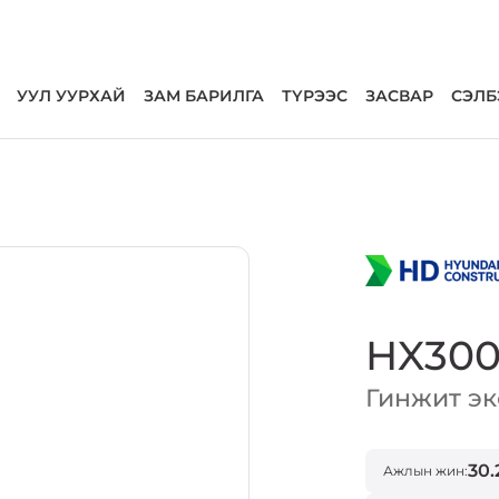
УУЛ УУРХАЙ
ЗАМ БАРИЛГА
ТҮРЭЭС
ЗАСВАР
СЭЛБ
HX300
Гинжит эк
30.
Ажлын жин: