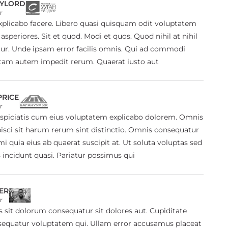
AYLORD
r
plicabo facere. Libero quasi quisquam odit voluptatem
asperiores. Sit et quod. Modi et quos. Quod nihil at nihil
r. Unde ipsam error facilis omnis. Qui ad commodi
tam autem impedit rerum. Quaerat iusto aut
PRICE
r
spiciatis cum eius voluptatem explicabo dolorem. Omnis
isci sit harum rerum sint distinctio. Omnis consequatur
imi quia eius ab quaerat suscipit at. Ut soluta voluptas sed
s incidunt quasi. Pariatur possimus qui
ER
r
s sit dolorum consequatur sit dolores aut. Cupiditate
equatur voluptatem qui. Ullam error accusamus placeat