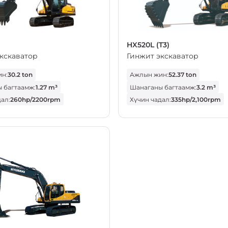
HX520L (T3)
кскаватор
Гинжит экскаватор
н:
30.2 ton
Ажлын жин:
52.37 ton
 багтаамж:
1.27 m³
Шанаганы багтаамж:
3.2 m³
ал:
260hp/2200rpm
Хүчин чадал:
335hp/2,100rpm