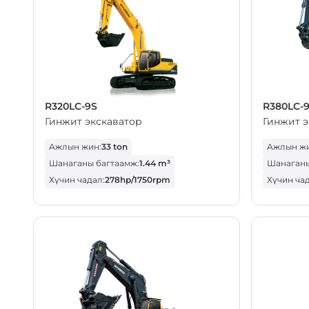
R320LC-9S
R380LC-
Гинжит экскаватор
Гинжит э
Ажлын жин:
33 ton
Ажлын жи
Шанаганы багтаамж:
1.44 m³
Шанаганы
Хүчин чадал:
278hp/1750rpm
Хүчин чад