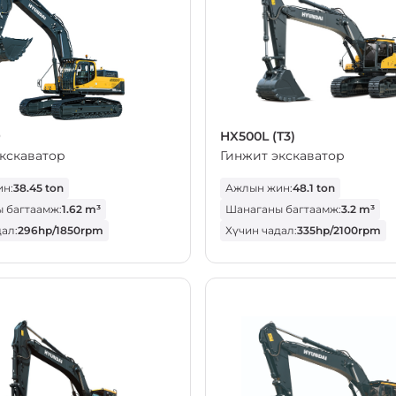
9
HX500L (T3)
кскаватор
Гинжит экскаватор
н:
38.45 ton
Ажлын жин:
48.1 ton
 багтаамж:
1.62 m³
Шанаганы багтаамж:
3.2 m³
ал:
296hp/1850rpm
Хүчин чадал:
335hp/2100rpm