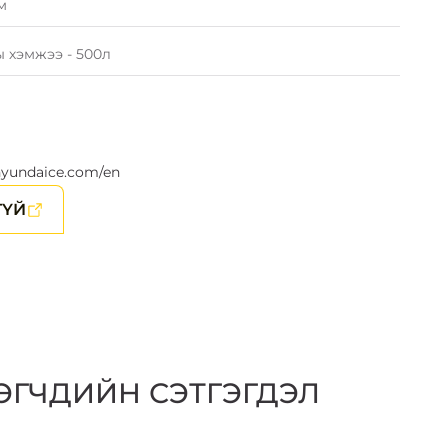
м
 хэмжээ - 500л
hyundaice.com/en
ГҮЙ
ЭГЧДИЙН СЭТГЭГДЭЛ