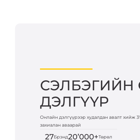
СЭЛБЭГИЙН
ДЭЛГҮҮР
Онлайн дэлгүүрээр худалдан авалт хийж 3
захиалан аваарай
27
20’000+
Брэнд
Төрөл