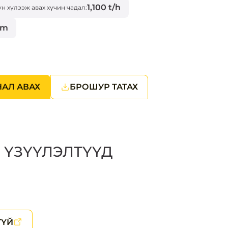
1,100 t/h
үн хүлээж авах хүчин чадал:
3m
НАЛ АВАХ
БРОШУР ТАТАХ
 ҮЗҮҮЛЭЛТҮҮД
ГҮЙ