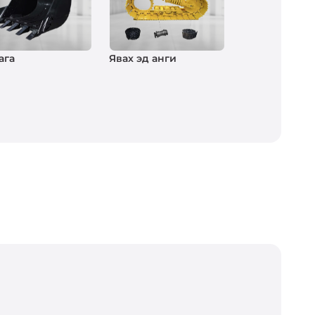
ага
Явах эд анги