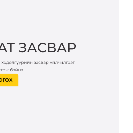
АТ ЗАСВАР
 хөдөлгүүрийн засвар үйлчилгээг
тгэж байна
ӨГӨХ