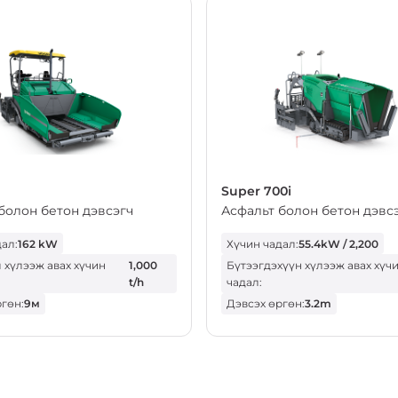
Super 700i
болон бетон дэвсэгч
Асфальт болон бетон дэвс
ал:
162 kW
Хүчин чадал:
55.4kW / 2,200
 хүлээж авах хүчин
1,000
Бүтээгдэхүүн хүлээж авах хүч
t/h
чадал:
ргөн:
9м
Дэвсэх өргөн:
3.2m