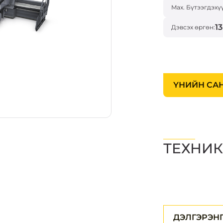
Max. Бүтээгдэхү
1
Дэвсэх өргөн:
ҮНИЙН СА
ТЕХНИК
ДЭЛГЭРЭН