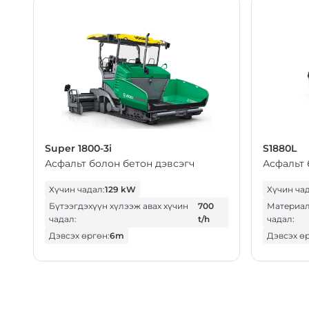
Super 1800-3i
S1880L
Асфальт болон бетон дэвсэгч
Асфальт 
Хүчин чадал:
129 kW
Хүчин чад
Бүтээгдэхүүн хүлээж авах хүчин
700
Материал
чадал:
t/h
чадал:
Дэвсэх өргөн:
6m
Дэвсэх ө