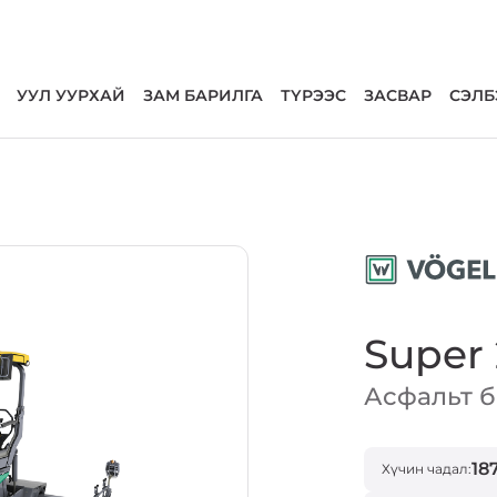
УУЛ УУРХАЙ
ЗАМ БАРИЛГА
ТҮРЭЭС
ЗАСВАР
СЭЛБ
Super 
Асфальт б
18
Хүчин чадал: