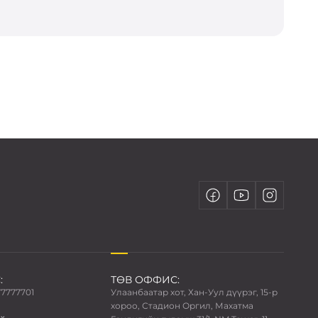
:
ТӨВ ОФФИС:
77777701
Улаанбаатар хот, Хан-Уул дүүрэг, 15-р
хороо, Стадион Оргил, Махатма