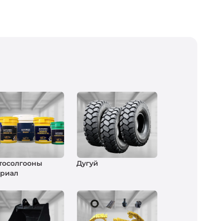
 тосолгооны
Дугуй
ериал