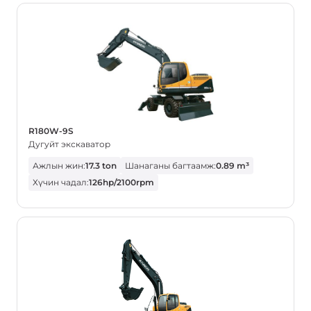
R180W-9S
Дугуйт экскаватор
Ажлын жин:
17.3 ton
Шанаганы багтаамж:
0.89 m³
Хүчин чадал:
126hp/2100rpm