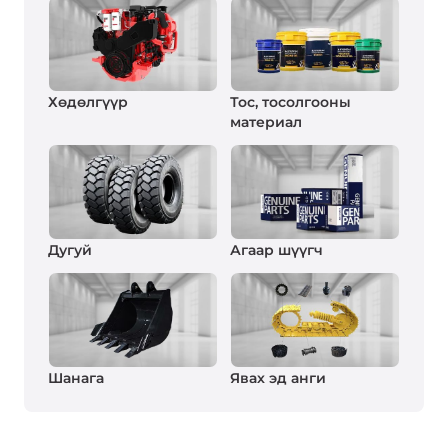
Хөдөлгүүр
Тос, тосолгооны
материал
Дугуй
Агаар шүүгч
Шанага
Явах эд анги