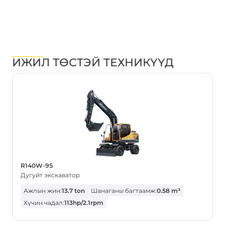
ИЖИЛ ТӨСТЭЙ ТЕХНИКҮҮД
R140W-9S
Дугуйт экскаватор
Ажлын жин:
13.7 ton
Шанаганы багтаамж:
0.58 m³
Хүчин чадал:
113hp/2.1rpm