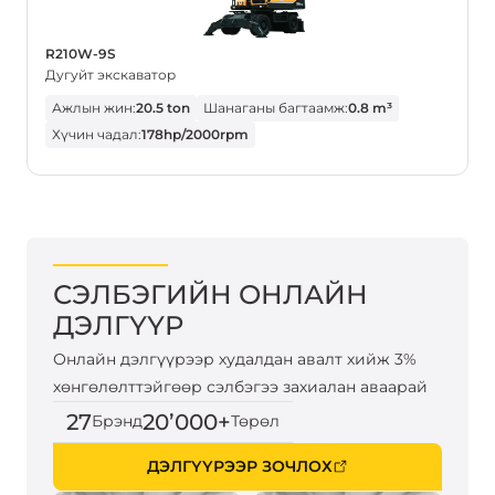
R210W-9S
Дугуйт экскаватор
Ажлын жин:
20.5 ton
Шанаганы багтаамж:
0.8 m³
Хүчин чадал:
178hp/2000rpm
СЭЛБЭГИЙН ОНЛАЙН
ДЭЛГҮҮР
Онлайн дэлгүүрээр худалдан авалт хийж 3%
хөнгөлөлттэйгөөр сэлбэгээ захиалан аваарай
27
20’000+
Брэнд
Төрөл
ДЭЛГҮҮРЭЭР ЗОЧЛОХ