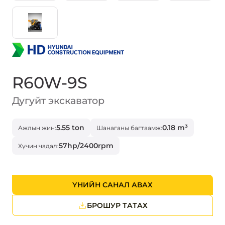
R60W-9S
Дугуйт экскаватор
5.55 ton
0.18 m³
Ажлын жин:
Шанаганы багтаамж:
57hp/2400rpm
Хүчин чадал:
ҮНИЙН САНАЛ АВАХ
БРОШУР ТАТАХ