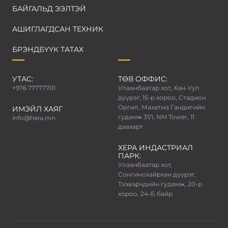
БАЙГАЛЬД ЭЭЛТЭЙ
АШИГЛАГДСАН ТЕХНИК
БРЭНДБҮҮК ТАТАХ
УТАС:
ТӨВ ОФФИС:
+976 77777701
Улаанбаатар хот, Хан-Уул
дүүрэг, 15-р хороо, Стадион
Оргил, Махатма Гандигийн
ИМЭЙЛ ХАЯГ
гудамж 31/1, NM Tower, 11
info@hera.mn
давхарт
ХЕРА ИНДАСТРИАЛ
ПАРК:
Улаанбаатар хот,
Сонгинохайрхан дүүрэг,
Тээвэрчдийн гудамж, 20-р
хороо, 24-Б байр