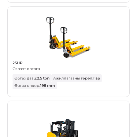
25HP
Сэрээт өргөгч
Өргөх даац:
2.5 ton
Ажиллагааны төрөл:
Гар
Өргөх өндөр:
195 mm