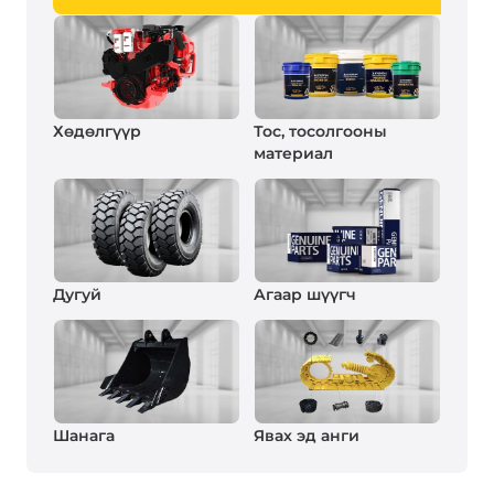
Хөдөлгүүр
Тос, тосолгооны
материал
Дугуй
Агаар шүүгч
Шанага
Явах эд анги