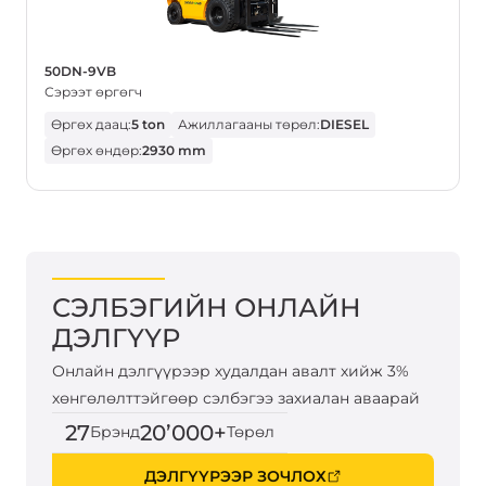
50DN-9VB
Сэрээт өргөгч
Өргөх даац:
5 ton
Ажиллагааны төрөл:
DIESEL
Өргөх өндөр:
2930 mm
СЭЛБЭГИЙН ОНЛАЙН
ДЭЛГҮҮР
Онлайн дэлгүүрээр худалдан авалт хийж 3%
хөнгөлөлттэйгөөр сэлбэгээ захиалан аваарай
27
20’000+
Брэнд
Төрөл
ДЭЛГҮҮРЭЭР ЗОЧЛОХ