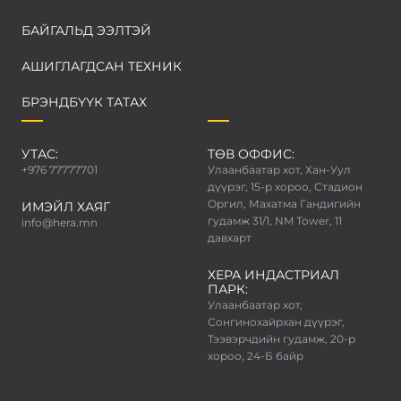
БАЙГАЛЬД ЭЭЛТЭЙ
АШИГЛАГДСАН ТЕХНИК
БРЭНДБҮҮК ТАТАХ
УТАС:
ТӨВ ОФФИС:
+976 77777701
Улаанбаатар хот, Хан-Уул
дүүрэг, 15-р хороо, Стадион
Оргил, Махатма Гандигийн
ИМЭЙЛ ХАЯГ
гудамж 31/1, NM Tower, 11
info@hera.mn
давхарт
ХЕРА ИНДАСТРИАЛ
ПАРК:
Улаанбаатар хот,
Сонгинохайрхан дүүрэг,
Тээвэрчдийн гудамж, 20-р
хороо, 24-Б байр