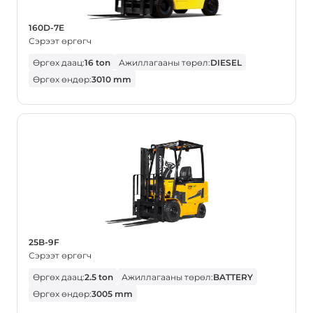
160D-7E
Сэрээт өргөгч
Өргөх даац:
16 ton
Ажиллагааны төрөл:
DIESEL
Өргөх өндөр:
3010 mm
25B-9F
Сэрээт өргөгч
Өргөх даац:
2.5 ton
Ажиллагааны төрөл:
BATTERY
Өргөх өндөр:
3005 mm