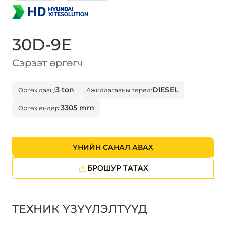
30D-9E
Сэрээт өргөгч
3 ton
DIESEL
Өргөх даац:
Ажиллагааны төрөл:
3305 mm
Өргөх өндөр:
ҮНИЙН САНАЛ АВАХ
БРОШУР ТАТАХ
ТЕХНИК ҮЗҮҮЛЭЛТҮҮД